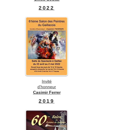
2022
Invité
d'honneur
Casimir Ferrer
2019