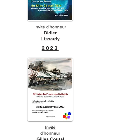
Invité d'honneur
Didier
Lissardy
2023
Invité
d'honneur
Gilles Coutal